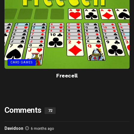
CARD GAMES
Freecell
Comments
72
Davidson
6 months ago